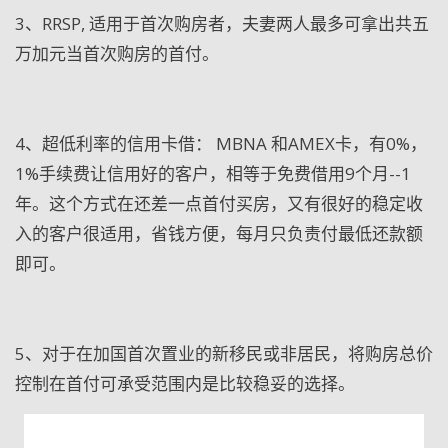
3
、RRSP, 适用于首次购房者，夫妻两人最多可拿出共五
万加元当首次购房的首付。
4
、
超低利率的信用卡借：
MBNA
和
AMEX
卡，有
0%
，
1%
手续费让信用好的客户，相等于免费借用
9
个月
--1
年。这个方式在还差一点首付买房，
又有很好的稳定收
入的客户很适用，
省钱方便，每月只负责付最低还款额
即可。
5
、对于在加国首次置业的新移民或非居民，将购房总价
控制在首付可承受范围内是比较稳妥的选择。