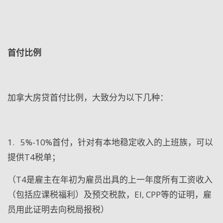
首付比例
加拿大房贷首付比例，大致分为以下几种：
1.
5%-10%
首付，针对有本地稳定收入的上班族，可以
提供
T4
税单；
（
T4
是雇主在年初为雇员出具的上一年度所有工资收入
（包括应课税福利）及预交税款，
EI, CPP
等的证明，雇
员用此证明去向税局报税）