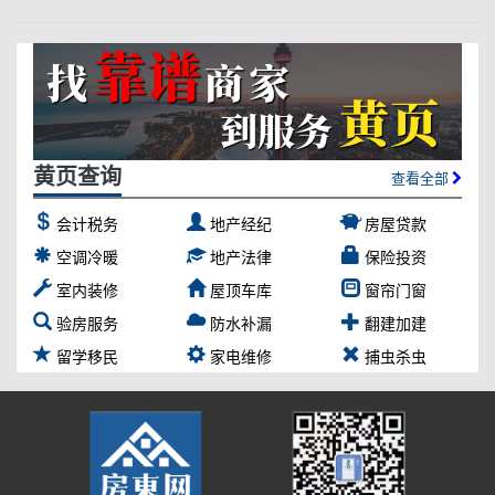
黄页查询
查看全部
会计税务
地产经纪
房屋贷款
空调冷暖
地产法律
保险投资
室内装修
屋顶车库
窗帘门窗
验房服务
防水补漏
翻建加建
留学移民
家电维修
捕虫杀虫