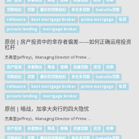
房产投资
多套物业
降息
按揭
房屋贷款
房贷
利率
贷款经纪
贷款
最好的贷款经纪
多伦多贷款
Oakville贷款
refinance
best mortgage broker
prime mortgage
私贷
private lending
mortgage broker
原创 | 房产投资中的幸存者偏差——如何正确运用投资
杠杆
杰弗里(Jeffrey)，Managing Director of Prime …
房产投资
多套物业
降息
按揭
房屋贷款
房贷
利率
贷款经纪
贷款
最好的贷款经纪
多伦多贷款
Oakville贷款
refinance
best mortgage broker
prime mortgage
私贷
private lending
mortgage broker
原创 | 暗战，加拿大央行的四大隐忧
杰弗里(Jeffrey)，Managing Director of Prime …
房产投资
多套物业
降息
按揭
房屋贷款
房贷
利率
贷款经纪
贷款
最好的贷款经纪
多伦多贷款
Oakville贷款