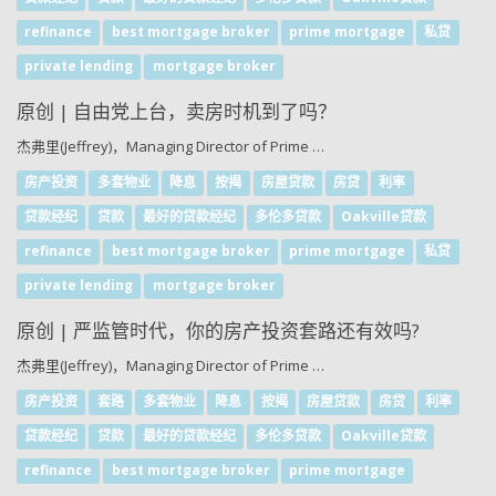
refinance
best mortgage broker
prime mortgage
私贷
private lending
mortgage broker
原创 | 自由党上台，卖房时机到了吗？
杰弗里(Jeffrey)，Managing Director of Prime …
房产投资
多套物业
降息
按揭
房屋贷款
房贷
利率
贷款经纪
贷款
最好的贷款经纪
多伦多贷款
Oakville贷款
refinance
best mortgage broker
prime mortgage
私贷
private lending
mortgage broker
原创 | 严监管时代，你的房产投资套路还有效吗?
杰弗里(Jeffrey)，Managing Director of Prime …
房产投资
套路
多套物业
降息
按揭
房屋贷款
房贷
利率
贷款经纪
贷款
最好的贷款经纪
多伦多贷款
Oakville贷款
refinance
best mortgage broker
prime mortgage