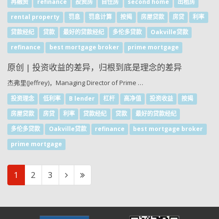
再融资
refinance
投资房
自住房
second home
出租房
rental property
罚息
罚息计算
按揭
房屋贷款
房贷
利率
贷款经纪
贷款
最好的贷款经纪
多伦多贷款
Oakville贷款
refinance
best mortgage broker
prime mortgage
原创 | 投资收益的差异，归根到底是理念的差异
杰弗里(Jeffrey)，Managing Director of Prime …
投资理念
低利率
B lender
杠杆
高净值
投资收益
按揭
房屋贷款
房贷
利率
贷款经纪
贷款
最好的贷款经纪
多伦多贷款
Oakville贷款
refinance
best mortgage broker
prime mortgage
1
2
3