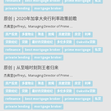
refinance
best mortgage broker
prime mortgage
私贷
private lending
mortgage broker
原创 | 2020年加拿大央行利率政策前瞻
杰弗里(Jeffrey)，Managing Director of Prime …
房产投资
多套物业
降息
按揭
房屋贷款
房贷
利率
贷款经纪
贷款
最好的贷款经纪
多伦多贷款
Oakville贷款
refinance
best mortgage broker
prime mortgage
私贷
private lending
mortgage broker
原创 | 从至暗时刻到王者归来
杰弗里(Jeffrey)，Managing Director of Prime …
房产投资
多套物业
降息
按揭
房屋贷款
房贷
利率
贷款经纪
贷款
最好的贷款经纪
多伦多贷款
Oakville贷款
refinance
best mortgage broker
prime mortgage
私贷
private lending
mortgage broker