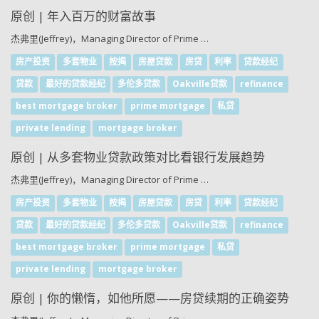
原创 | 年入百万的财富故事
杰弗里(Jeffrey)，Managing Director of Prime …
房产投资
多套物业
按揭
房屋贷款
房贷
利率
贷款经纪
贷款
最好的贷款经纪
多伦多贷款
Oakville贷款
refinance
best mortgage broker
prime mortgage
私贷
private lending
mortgage broker
原创 | 从多套物业贷款政策对比看银行发展趋势
杰弗里(Jeffrey)，Managing Director of Prime …
房产投资
多套物业
按揭
房屋贷款
房贷
利率
贷款经纪
贷款
最好的贷款经纪
多伦多贷款
Oakville贷款
refinance
best mortgage broker
prime mortgage
私贷
private lending
mortgage broker
原创 | 你的懒惰，如他所愿——房贷续期的正确姿势