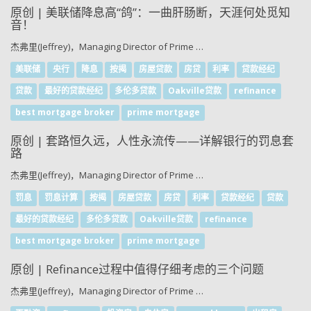
原创 | 美联储降息高“鸽”：一曲肝肠断，天涯何处觅知
音！
杰弗里(Jeffrey)，Managing Director of Prime …
美联储
央行
降息
按揭
房屋贷款
房贷
利率
贷款经纪
贷款
最好的贷款经纪
多伦多贷款
Oakville贷款
refinance
best mortgage broker
prime mortgage
原创 | 套路恒久远，人性永流传——详解银行的罚息套
路
杰弗里(Jeffrey)，Managing Director of Prime …
罚息
罚息计算
按揭
房屋贷款
房贷
利率
贷款经纪
贷款
最好的贷款经纪
多伦多贷款
Oakville贷款
refinance
best mortgage broker
prime mortgage
原创 | Refinance过程中值得仔细考虑的三个问题
杰弗里(Jeffrey)，Managing Director of Prime …