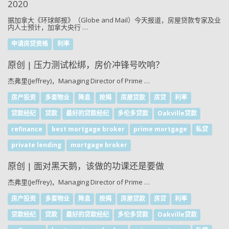
2020
据加拿大《环球邮报》（Globe and Mail）今天报道，房屋贷款专家及业
内人士预计，加拿大央行 …
申请房贷资格
利率
原创 | 压力测试松绑，房价冲锋号吹响？
杰弗里(Jeffrey)，Managing Director of Prime …
房产投资
多套物业
降息
按揭
房屋贷款
房贷
利率
贷款经纪
贷款
最好的贷款经纪
多伦多贷款
Oakville贷款
refinance
best mortgage broker
prime mortgage
私贷
private lending
mortgage broker
原创 | 面对黑天鹅，该做的功课还是要做
杰弗里(Jeffrey)，Managing Director of Prime …
房产投资
多套物业
降息
按揭
房屋贷款
房贷
利率
贷款经纪
贷款
最好的贷款经纪
多伦多贷款
Oakville贷款