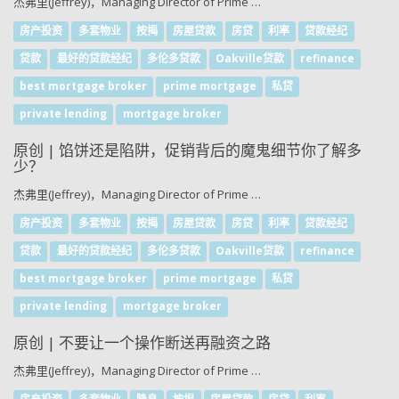
杰弗里(Jeffrey)，Managing Director of Prime …
房产投资
多套物业
按揭
房屋贷款
房贷
利率
贷款经纪
贷款
最好的贷款经纪
多伦多贷款
Oakville贷款
refinance
best mortgage broker
prime mortgage
私贷
private lending
mortgage broker
原创 | 馅饼还是陷阱，促销背后的魔鬼细节你了解多
少？
杰弗里(Jeffrey)，Managing Director of Prime …
房产投资
多套物业
按揭
房屋贷款
房贷
利率
贷款经纪
贷款
最好的贷款经纪
多伦多贷款
Oakville贷款
refinance
best mortgage broker
prime mortgage
私贷
private lending
mortgage broker
原创 | 不要让一个操作断送再融资之路
杰弗里(Jeffrey)，Managing Director of Prime …