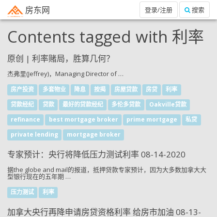
房东网
登录/注册
搜索
Contents tagged with
利率
原创 | 利率赌局，胜算几何？
杰弗里(Jeffrey)，Managing Director of …
房产投资
多套物业
降息
按揭
房屋贷款
房贷
利率
贷款经纪
贷款
最好的贷款经纪
多伦多贷款
Oakville贷款
refinance
best mortgage broker
prime mortgage
私贷
private lending
mortgage broker
专家预计：央行将降低压力测试利率 08-14-2020
据the globe and mail的报道，抵押贷款专家预计，因为大多数加拿大大
型银行现在的五年期 …
压力测试
利率
加拿大央行再降申请房贷资格利率 给房市加油 08-13-