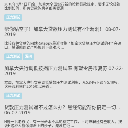
2018年1月1日开始，加拿大全国实行新的按揭贷款规定，要求无论贷款
比例如何，所有贷款购房者都需要通 …
压力测试
帮你钻空子！加拿大贷款压力测试有4个漏洞！ 08-07-
2019
比较各种贷款的网站RateSpy最近收集了加拿大贷款压力测试的4个突破
口，希望能帮助严格规则下艰难求 …
压力测试
漏洞
加拿大央行调低按揭压力测试率 有望令房市复苏 07-22-
2019
本周，加拿大央行宣布调低贷款压力测试利率，从5.34%下调至5.19%，
这是该利率自2016年以来首 …
压力测试
贷款压力测试通不过怎么办？黑经纪能帮你搞定一切…
06-07-2019
H是一名老移民，有一份薪水不高的稳定工作，平时兼职还有些收入。按
说H这种人就像海滩上的沙子，淹没在绝 …