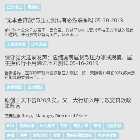
压力测试
黑经纪
“无本金贷款”与压力测试有必然联系吗 05-30-2019
前些时本公众号发表了一篇文章，详述了CMHC要求坚持压力测试的观点
和逻辑。任何事物都有两面性，从正面 …
无本金贷款
压力测试
保守党大选前发声：应缩减房屋贷款压力测试规模，屋
主换银行不用通过压力测试 05-16-2019
最近各界一直在呼吁取消或调整压力测试，这一天随着10月份的联邦大选
可能真的要到来了。 …
房屋贷款
压力测试
原创 | 天下苦B20久矣，又一大行加入呼吁放宽贷款政
策阵营
杰弗里(Jeffrey)，Managing Director of Prime …
B20
贷款政策
压力测试
罚息
罚息计算
按揭
房屋贷款
房贷
利率
贷款经纪
贷款
最好的贷款经纪
多伦多贷款