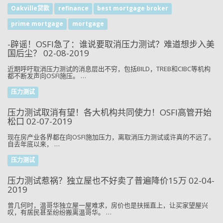
Oakville贷款
refinance
best mortgage broker
prime mortgage
mortgage
-辟谣！OSFI急了：谁说要取消压力测试？难道想步入美
国后尘？ 02-08-2019
近期呼吁取消压力测试的消息层出不穷，包括BILD，TREB和CIBC等机构
都不断发声向OSFI施压。 …
压力测试
压力测试取消有望！各大机构共同使力！OSFI高管开始
松口 02-07-2019
现在房产业各界都在向OSFI施加压力，离取消压力测试或许真的不远了。
自去年底以来， …
压力测试
压力测试惹祸？独立屋也不好卖了普遍降价15万 02-04-
2019
曾几何时，温哥华独立屋一屋难求，房价也是扶摇直上，让买家望屋兴
叹，有居民甚至纷纷搬离温哥华。 …