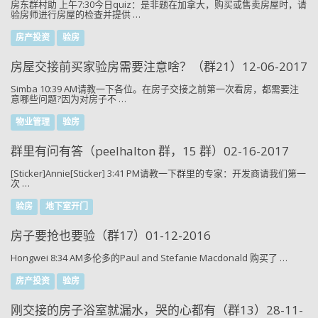
房东群村助 上午7:30今日quiz：是非题在加拿大，购买或售卖房屋时，请
验房师进行房屋的检查并提供 …
房产投资
验房
房屋交接前买家验房需要注意啥？（群21）12-06-2017
Simba 10:39 AM请教一下各位。在房子交接之前第一次看房，都需要注
意哪些问题?因为对房子不 …
物业管理
验房
群里有问有答（peelhalton 群，15 群）02-16-2017
[Sticker]Annie[Sticker] 3:41 PM请教一下群里的专家：开发商请我们第一
次 …
验房
地下室开门
房子要抢也要验（群17）01-12-2016
Hongwei 8:34 AM多伦多的Paul and Stefanie Macdonald 购买了 …
房产投资
验房
刚交接的房子浴室就漏水，哭的心都有（群13）28-11-