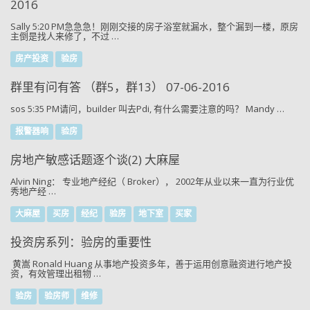
2016
Sally 5:20 PM急急急！刚刚交接的房子浴室就漏水，整个漏到一楼，原房
主倒是找人来修了，不过 …
房产投资
验房
群里有问有答 （群5，群13） 07-06-2016
sos 5:35 PM请问，builder 叫去Pdi, 有什么需要注意的吗？ Mandy …
报警器响
验房
房地产敏感话题逐个谈(2) 大麻屋
Alvin Ning： 专业地产经纪（ Broker）， 2002年从业以来一直为行业优
秀地产经 …
大麻屋
买房
经纪
验房
地下室
买家
投资房系列：验房的重要性
黄嵩 Ronald Huang 从事地产投资多年，善于运用创意融资进行地产投
资，有效管理出租物 …
验房
验房师
维修