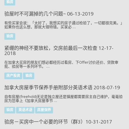
验房
验屋时不可漏掉的几个问题~ 06-13-2019
有些买家会说：「太好了，我想买的房子通过检验了，一切都很完美。」
如果你也这么想，那就大错特错。买家必 …
验房
紧绷的神经不要放松，交房前最后一次检查 12-17-
2018
在加拿大买房的朋友们想必都经历过看房、下Offer讨价还价、贷款审
批、验房等一系列环节。 …
房产投资
验房
加拿大房屋季节保养手册附部分英语术语 2018-07-19
自有房屋(freehold)无论是独立屋还是镇屋都需要房主自己维护，毫毫验
房为您奉上《加拿大房屋季节 …
验房
英语术语
房屋保养
验房－买房中一个必要的环节（群3）10-31-2017