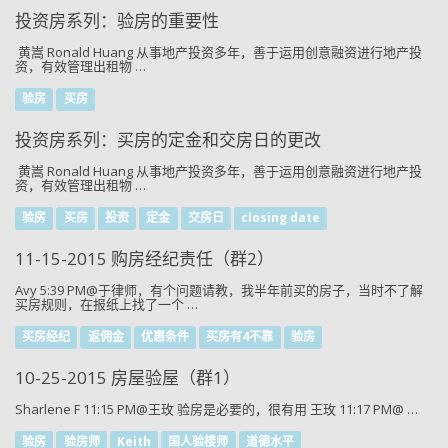
投资房系列：验房的重要性
黄嵩 Ronald Huang 从事地产投资多年，善于运用创意融资进行地产投
资，有效管理出租物 …
验房
买房
投资房系列：买房的定金和交房日的更改
黄嵩 Ronald Huang 从事地产投资多年，善于运用创意融资进行地产投
资，有效管理出租物 …
验房
买房
投资
定金
交房日
closing date
11-15-2015 购房经纪责任（群2）
Avy 5:39 PM@于律师，有个问题请教，我半年前买的房子，当时不了解
买房规则，在报纸上找了一个 …
买房经纪
返佣金
优惠条件
买房有4不靠
验房
10-25-2015 房屋验屋（群1）
Sharlene F 11:15 PM@王玫 验房是必要的，很有用 王玫 11:17 PM@ …
验房
验房师
Keith
国人验楼师
道德水平