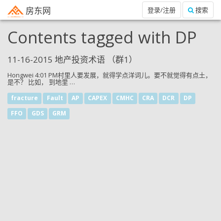
房东网
登录/注册
搜索
Contents tagged with
DP
11-16-2015 地产投资术语 （群1）
Hongwei 4:01 PM村里人要发展，就得学点洋词儿。要不就觉得有点土，
是不？ 比如， 到地里 …
fracture
Fault
AP
CAPEX
CMHC
CRA
DCR
DP
FFO
GDS
GRM