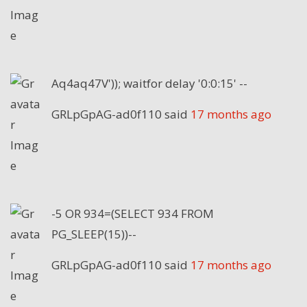
Aq4aq47V')); waitfor delay '0:0:15' --
GRLpGpAG-ad0f110
said
17 months ago
-5 OR 934=(SELECT 934 FROM
PG_SLEEP(15))--
GRLpGpAG-ad0f110
said
17 months ago