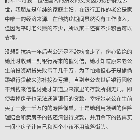
前年10月我一位在国内的朋友的丈夫因为摄护腺癌去
世，我朋友是单纯的家庭主妇，在银行工作的老公是家
中唯一的经济来源。在他抗癌期间虽然没有工作收入，
但因为平时老公赚的不少，所以家中还有不少积蓄可以
支撑。
没想到抗癌一年后老公还是不敌病魔走了，伤心欲绝的
她此时收到一封银行寄来的催讨信，她才知道原来老公
生前投资期货失败亏了几千万，为了怕她担心于是偷偷
跟银行贷款来弥补投资亏损，直到老公去世后银行因收
不到钱来信催讨她才知道原来家里的存款所剩无几，即
使卖掉房子也无法还清银行的贷款，幸好她老公在生前
买了一张一千万的的寿险保单，于是她利用领到的保险
理赔金和卖房子的钱还清银行贷款，并用余下的钱再买
一间小房子让自己和两个小孩不用流落街头。