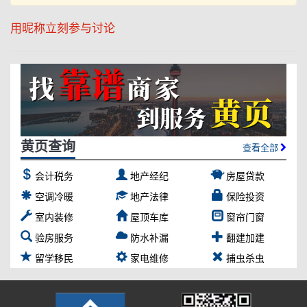
用昵称立刻参与讨论
黄页查询
查看全部
会计税务
地产经纪
房屋贷款
空调冷暖
地产法律
保险投资
室内装修
屋顶车库
窗帘门窗
验房服务
防水补漏
翻建加建
留学移民
家电维修
捕虫杀虫