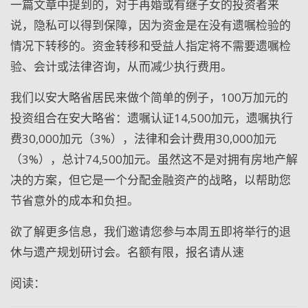
一篇文章中提到的，对于再婚或有继子女的投资者来
说，隐私可以得到保障，因为资金是在没有遗嘱检验的
情况下转移的。资金转移和受益人指定将不需要遗嘱检
验、会计或法律咨询，从而减少执行费用。
我们以安大略省居民来做个简单的例子，
100
万加元的
投资组合在安大略省：遗嘱认证
14,500
加元，遗嘱执行
费
30,000
加元（
3%
），法律和会计费用
30,000
加元
（
3%
），总计
74,500
加元。虽然这不是对拥有房地产解
决的方案，但它是一个分配金融资产的战略，以帮助您
节省意外的成本和负担。
欲了解更多信息，我们邀请您参与本周五即将举行的退
休与遗产规划研讨会。名额有限，报名请从速
阅读：