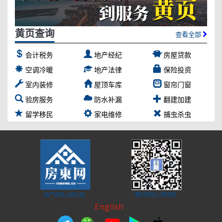
黄页查询
查看全部
会计税务
地产经纪
房屋贷款
空调冷暖
地产法律
保险投资
室内装修
屋顶车库
窗帘门窗
验房服务
防水补漏
翻建加建
留学移民
家电维修
捕虫杀虫
English