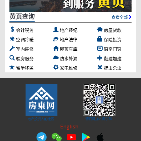
黄页查询
查看全部
会计税务
地产经纪
房屋贷款
空调冷暖
地产法律
保险投资
室内装修
屋顶车库
窗帘门窗
验房服务
防水补漏
翻建加建
留学移民
家电维修
捕虫杀虫
English