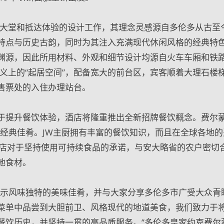
负责酒店大堂和抵达体验的设计工作，其理念灵感源自多伦多从古至
特点与历史古韵，同时为其注入充满现代休闲风格的经典特
渊源，因此所用材料、外观和细节设计均源自火车车厢和铁
个真正意义上的“起居空间”，配备宽大的前台区，宾客顺着大理石楼
售票处的入住办理站台。
于提升餐饮体验，酒店将隆重推出全新招牌餐饮概念。费尔
酒店的经典佳肴。JW主厨拥有丰富的餐饮知识，而且在全球各地
酒店对于坚持使用可持续食品的承诺，与安大略省的农户密切
地食材。
展示风味独特的美味佳肴，并与大家分享多伦多市广受大众青
菜单中品尝到大胆前卫、风格现代的地道美食，我们致力于
餐饮历史，并坚持一贯的高品质服务。”多伦多皇家约克费尔