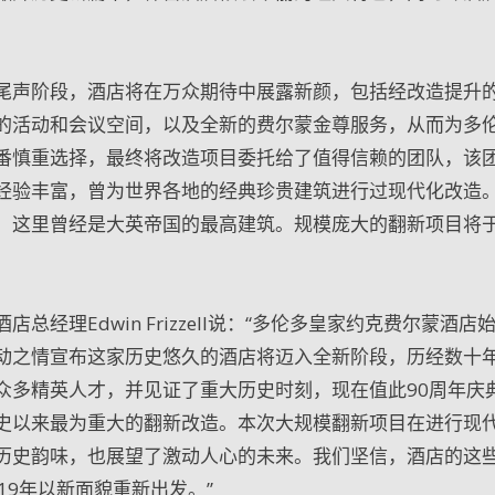
尾声阶段，酒店将在万众期待中展露新颜，包括经改造提升
的活动和会议空间，以及全新的费尔蒙金尊服务，从而为多
番慎重选择，最终将改造项目委托给了值得信赖的团队，该
经验丰富，曾为世界各地的经典珍贵建筑进行过现代化改造
这里曾经是大英帝国的最高建筑。规模庞大的翻新项目将于2
经理Edwin Frizzell说：“多伦多皇家约克费尔蒙酒店
动之情宣布这家历史悠久的酒店将迈入全新阶段，历经数十
众多精英人才，并见证了重大历史时刻，现在值此90周年庆
史以来最为重大的翻新改造。本次大规模翻新项目在进行现
历史韵味，也展望了激动人心的未来。我们坚信，酒店的这
19年以新面貌重新出发。”