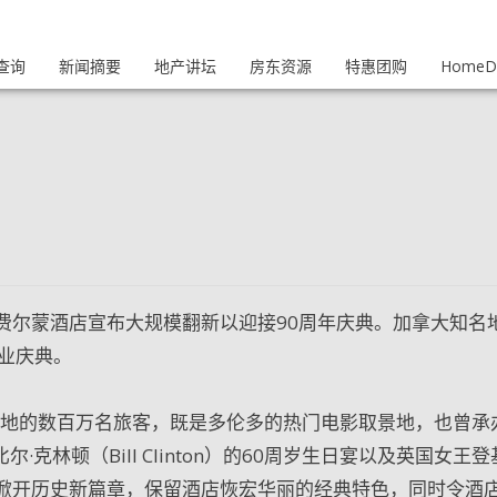
查询
新闻摘要
地产讲坛
房东资源
特惠团购
HomeDi
费尔蒙酒店宣布大规模翻新以迎接90周年庆典。加拿大知名
业庆典。
各地的数百万名旅客，既是多伦多的热门电影取景地，也曾承
克林顿（Bill Clinton）的60周岁生日宴以及英国女王
掀开历史新篇章，保留酒店恢宏华丽的经典特色，同时令酒