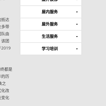
屋内服务
的抵达
屋外服务
伦多带
团队由
生活服务
。该团
019
学习培训
始终都是
年的历
典之
代化改
些变化