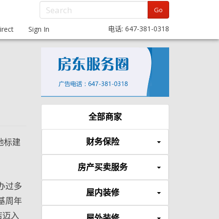
Go
电话: 647-381-0318
rect
Sign In
全部商家
财务保险
地标建
房产买卖服务
办过多
屋内装修
登基周年
店迈入
屋外装修