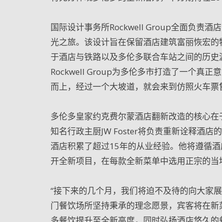
国际设计事务所Rockwell Group全面
光之旅。该设计旨在保留酒店建筑富丽恢宏的
于酒店与铁路以及多伦多联合车站之间的历史
Rockwell Group为多伦多市打造了一
而上，经过一个大坡道，就会来到仿照火车票
多伦多皇家约克费尔蒙酒店翻新改造的核心在
知名行政主厨JW Foster将负责重新诠释
酒店积累了超过15年的从业经验。他将遵循
开全新项目，在每款全新菜单中选用正宗的当
“接下来的几个月，我们将迫不及待的向大家
门餐饮场所坚持秉承的理念愿景，宾客将在新
多餐饮提升至全新高度，同时弘扬酒店悠久的