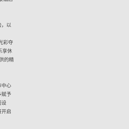
验，以
光彩夺
乐享休
提供的精
市中心
多赋予
而设
将开启