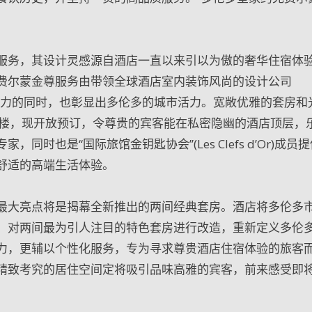
服务，其设计灵感源自酒店一直以来引以为傲的奢华住宿体
费尔蒙金尊服务由带领全球酒店室内装饰风尚的设计公司
经典魅力的同时，也彰显出多伦多的城市活力。宽敞优雅的套房和
8楼，现开放预订，令尊贵的宾客能在私密隐幽的酒店顶层，
时也是“国际旅馆金钥匙协会”(Les Clefs d’Or)成员
舒适的高端生活体验。
最大亮点将是揭幕全新推出的两间经典套房。酒店将多伦多
，对两间最为引人注目的特色套房进行改造，重新定义多伦
力，更辅以个性化服务，专为寻求尊贵酒店住宿体验的旅客
精致考究的居住空间定将吸引品味高雅的宾客，前来感受即