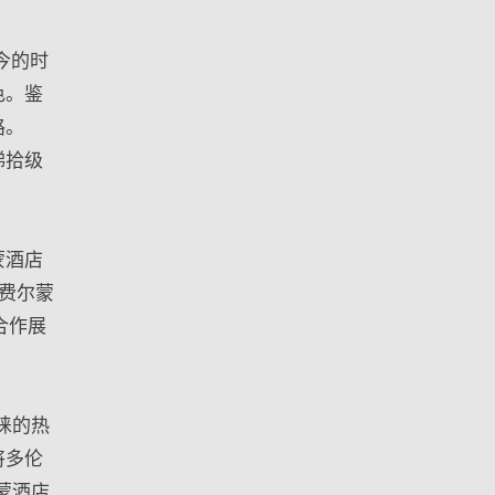
今的时
色。鉴
路。
梯拾级
蒙酒店
的费尔蒙
合作展
睐的热
将多伦
蒙酒店