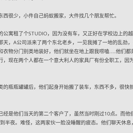
东西很少，小件自己蚂蚁搬家，大件找几个朋友帮忙。
公寓租了个STUDIO，因为没有车，又正好在学校边上的
那天，A公司派来了两个东北老乡，一见我摊了一地的乱劲，
书和衣物分门别类地装好，他们就坐在地上跟我唠嗑…..他们都
行，现在两个人都在一个意大利人的家具厂有份全职工，因
类的瓶瓶罐罐后，他们起身开始搬了装车，东西不多，很快
已经是他们当天的第二个客户了，虽然当时刚过10点。而他
搬到半夜。难怪，这两家伙一脸没睡醒的疲态。他们聊天休息