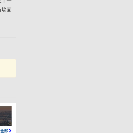
来了一
有墙面
看全部