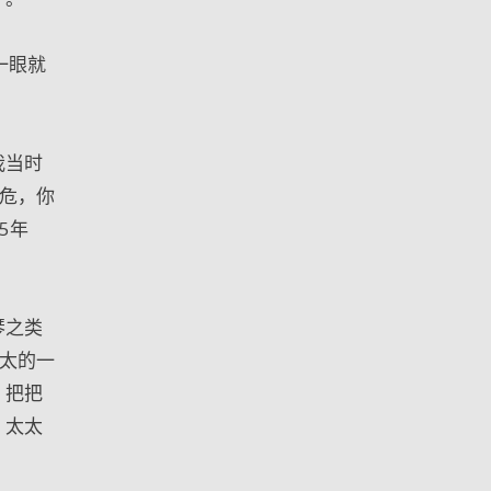
一眼就
我当时
危，你
5年
琴之类
太的一
，把把
。太太