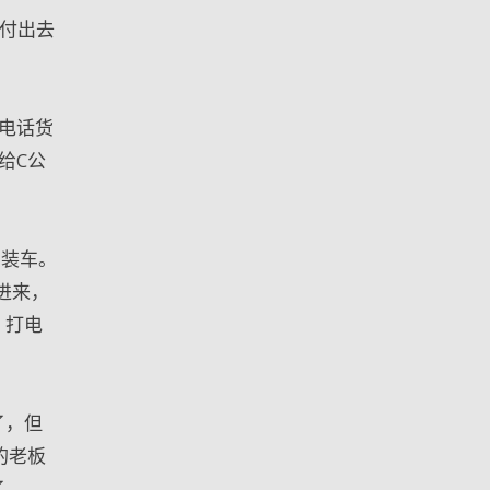
付出去
电话货
给C公
们装车。
进来，
。打电
了，但
的老板
了。