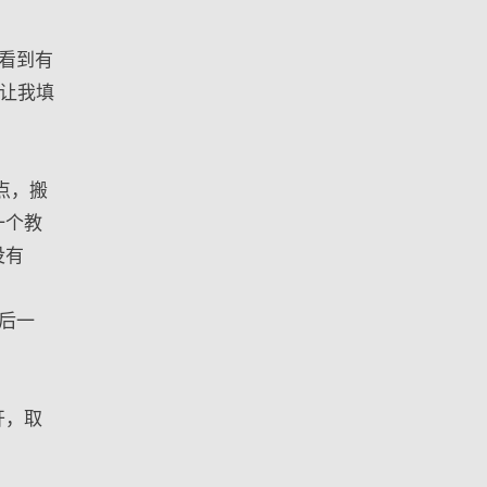
，看到有
让我填
点，搬
一个教
没有
后一
开，取