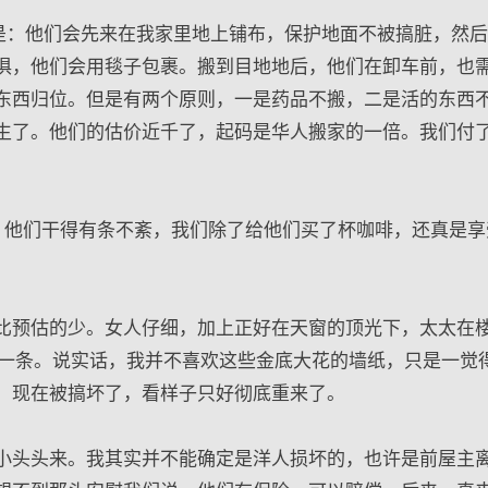
是：他们会先来在我家里地上铺布，保护地面不被搞脏，然
俱，他们会用毯子包裹。搬到目地地后，他们在卸车前，也
东西归位。但是有两个原则，一是药品不搬，二是活的东西
生了。他们的估价近千了，起码是华人搬家的一倍。我们付
。他们干得有条不紊，我们除了给他们买了杯咖啡，还真是享
比预估的少。女人仔细，加上正好在天窗的顶光下，太太在
的一条。说实话，我并不喜欢这些金底大花的墙纸，只是一觉
。现在被搞坏了，看样子只好彻底重来了。
小头头来。我其实并不能确定是洋人损坏的，也许是前屋主