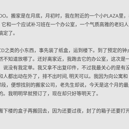
DO。搬家是在月底，月初时，我在附近的一个小PLAZA里
。它和一个应试补习班在一个办公室，一个气质高雅的老妇人
搞定了。
CD之类的小东西，事先装了纸盒，运到楼下。到了预定的钟
然不知道放哪了。还好离家近，我跑去它的办公室，这次是
，说没有我定单。我又拿不出复印件，不过我最关心的是有
人都出动在外了，排不出时间, 明天可以。我因为向公寓和
的时段，便想找别的搬家公司，老先生却说，今天是这个月的最
的。我明明早就预订了，现在却只好等明天了。
搬下楼的盒子再搬回去，因为还要过夜，封了的箱子还要打