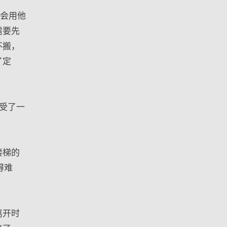
后会用他
需要先
不搬，
了定
受了一
楼梯的
得难
离开时