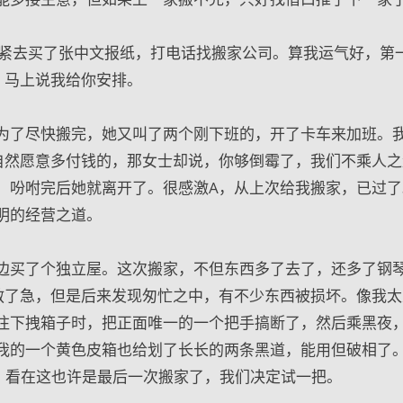
赶紧去买了张中文报纸，打电话找搬家公司。算我运气好，第
，马上说我给你安排。
为了尽快搬完，她又叫了两个刚下班的，开了卡车来加班。
自然愿意多付钱的，那女士却说，你够倒霉了，我们不乘人之
。吩咐完后她就离开了。很感激A，从上次给我搬家，已过了
明的经营之道。
边买了个独立屋。这次搬家，不但东西多了去了，还多了钢
救了急，但是后来发现匆忙之中，有不少东西被损坏。像我太
往下拽箱子时，把正面唯一的一个把手搞断了，然后乘黑夜
我的一个黄色皮箱也给划了长长的两条黑道，能用但破相了
，看在这也许是最后一次搬家了，我们决定试一把。