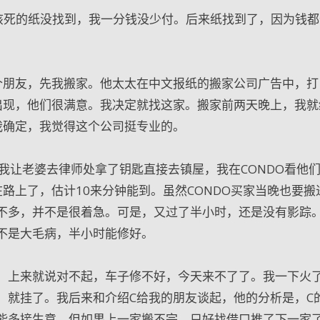
该死的纸没找到，我一分钱没少付。后来纸找到了，因为钱都
一个朋友，先我搬家。他太太在中文报纸的搬家公司广告中，打
出现，他们很满意。我决定就找这家。搬家前两天晚上，我就
我确定，我觉得这个公司挺专业的。
我让老婆去律师处拿了钥匙直接去镇屋，我在CONDO看他
路上了，估计10来分钟能到。虽然CONDO买家当晚也要搬
不多，并不是很着急。可是，又过了半小时，还是没有影踪
不是大毛病，半小时能修好。
。上来就说对不起，车子修不好，今天来不了了。我一下火
，就挂了。我后来和介绍C给我的朋友谈起，他的分析是，C
能多接生意，但如果上一家搬不完，只好找借口推了下一家