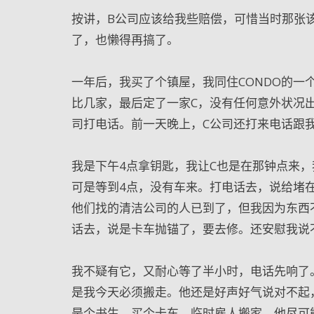
按讲，B公司应该给我些赔偿，可惜当时那张
了，也懒得再搞了。
一年后，我买了个镇屋，我同住CONDO的
比几家，最后定了一家C，没有任何意外状况
司打电话。前一天晚上，C公司还打来电话跟
我是下午4点拿钥匙，我让C也是在那钟点来，
可是等到4点，没有车来。打电话去，说给堵在
他们找的清洁公司的人已到了，但我因为东西
话去，说是卡车抛锚了，要去修。还安慰我说
我不疑有它，又耐心等了半小时，电话先响了
是我今天必须搬走。他还是好声好气说对不起
是个书生，买个卡车，临时雇人搬家。他尽可