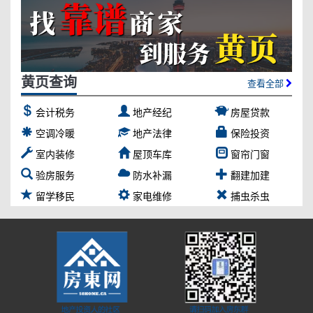
黄页查询
查看全部
会计税务
地产经纪
房屋贷款
空调冷暖
地产法律
保险投资
室内装修
屋顶车库
窗帘门窗
验房服务
防水补漏
翻建加建
留学移民
家电维修
捕虫杀虫