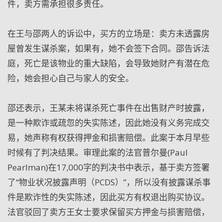
件，卖方需承担很多责任。
在王与邵两人的诉讼中，买方的立场是：卖方未透露房
屋曾发生谋杀案，如果有，她不会签下合同。邵告诉法
庭，死亡是该物业的重大缺陷，会导致她财产有潜在危
险，她会担心自己与家人的安全。
邵还表示，王某未将谋杀死亡事件在出售财产时披露，
是一种欺诈或疏忽的失实陈述，因此她没有义务完成交
易，她声称有权获得押金和损害赔偿。此案于本月早些
时候有了判决结果。审理此案的法官普尔曼(Paul
Pearlman)在17,000字的判决书中表示，基于卖方签署
了“物业状况披露声明（PCDS）”，所以没有披露谋杀事
件是欺诈性的失实陈述，因此买方有权退出购买协议。
法官驳回了卖方王女士要求保留买方押金与损害赔偿，