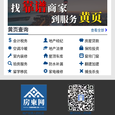
黄页查询
查看全部
会计税务
地产经纪
房屋贷款
空调冷暖
地产法律
保险投资
室内装修
屋顶车库
窗帘门窗
验房服务
防水补漏
翻建加建
留学移民
家电维修
捕虫杀虫