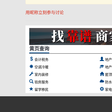
用昵称立刻参与讨论
黄页查询
会计税务
地
空调冷暖
地
室内装修
屋
验房服务
防
留学移民
家