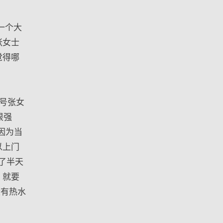
装一个大
张女士
觉得哪
3号张女
很强
因为当
以上门
了半天
，就要
没有热水