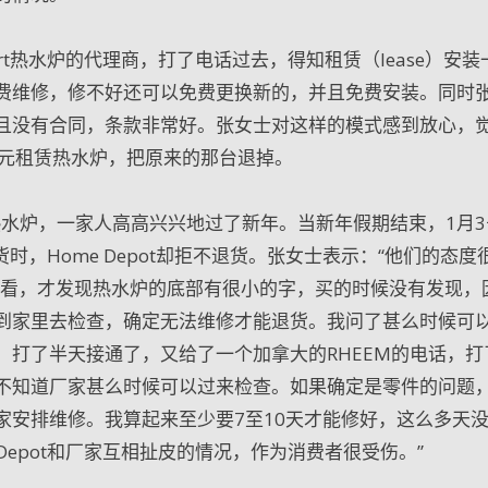
omfort热水炉的代理商，打了电话过去，得知租赁（lease）安
费维修，修不好还可以免费更换新的，并且免费安装。同时
且没有合同，条款非常好。张女士对这样的模式感到放心，
0元租赁热水炉，把原来的那台退掉。
ce的热水炉，一家人高高兴兴地过了新年。当新年假期结束，1月
货时，Home Depot却拒不退货。张女士表示：“他们的态度
一看，才发现热水炉的底部有很小的字，买的时候没有发现，
到家里去检查，确定无法维修才能退货。我问了甚么时候可
。打了半天接通了，又给了一个加拿大的RHEEM的电话，打
不知道厂家甚么时候可以过来检查。如果确定是零件的问题
家安排维修。我算起来至少要7至10天才能修好，这么多天
Depot和厂家互相扯皮的情况，作为消费者很受伤。”