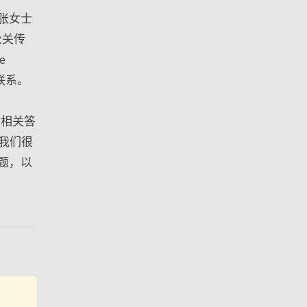
张女士
公关传
e
联系。
息给你相关答
，我们很
题，以