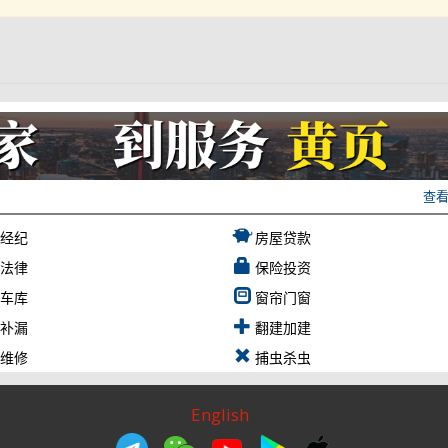
查
产经纪
房屋贷款
产法律
保险投资
顶车库
窗帘门窗
水补漏
翻建加建
电维修
捕虫杀虫
English