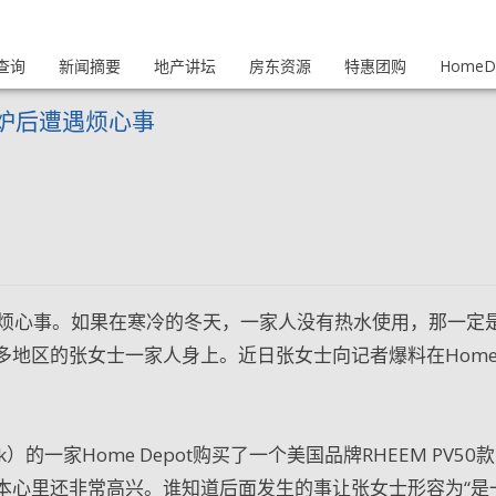
查询
新闻摘要
地产讲坛
房东资源
特惠团购
HomeDi
热水炉后遭遇烦心事
后遭遇烦心事。如果在寒冷的冬天，一家人没有热水使用，那一定
多地区的张女士一家人身上。近日张女士向记者爆料在Hom
rk）的一家Home Depot购买了一个美国品牌RHEEM PV50
本心里还非常高兴。谁知道后面发生的事让张女士形容为“是