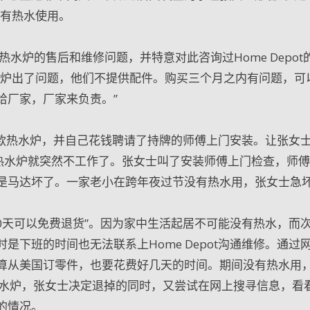
没有热水使用。
水炉的售后和维修问题，并特意对此咨询过Home Depot
水炉出了问题，他们不提供配件。购买三个月之内有问题，可
给厂家，厂家来负责。”
了这款热水炉，并自己花钱聘请了持牌的师傅上门安装。让张女
新的热水炉就突然不工作了。张女士叫了安装师傅上门检查，师
是马达坏了。一家老小在跨年夜过节没有热水用，张女士急
0天可以免费退货”。因为家中生活起居不可能没有热水，而
下班的时间也无法联系上Home Depot沟通维修。通过
算从美国订零件，也要花费好几天的时间。期间没有热水用
热水炉，张女士决定退掉的同时，又尝试在网上搜寻信息，看
的情况。