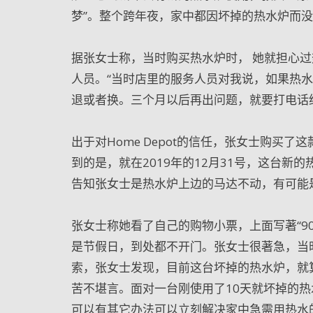
梦”。整个跨年夜，家中都因坏掉的热水炉而
据张女士称，当时购买热水炉时， 她就担心过热
人员。“当时店里的服务人员对我说，如果热
退或者换。三个月以后再出问题，就要打电话
出于对Home Depot的信任，张女士购买
到的是，就在2019年的12月31号，这台
告知张女士是热水炉上边的马达不动，有可能
张女士称她看了自己的购物小票，上面写著“9
是节假日，到处都不开门。张女士很著急，当时是
索，张女士发现，目前这台坏掉的热水炉，就
苦不堪言。面对一台刚使用了10天就坏掉的
可以有其它办法可以立刻解决家中急需用热水