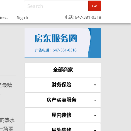
Go
电话: 647-381-0318
rect
Sign In
全部商家
财务保险
是最糟
e
房产买卖服务
屋内装修
款的热水
一场噩
屋外装修